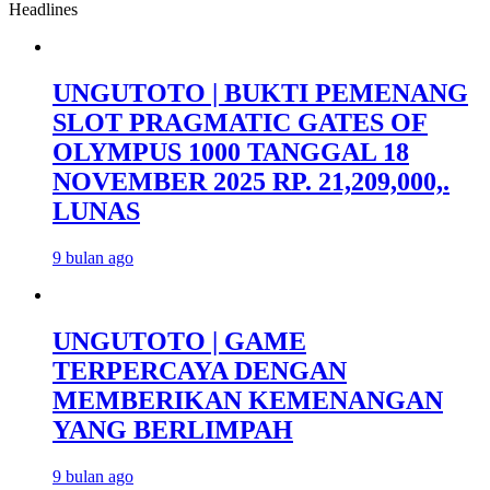
Headlines
UNGUTOTO | BUKTI PEMENANG
SLOT PRAGMATIC GATES OF
OLYMPUS 1000 TANGGAL 18
NOVEMBER 2025 RP. 21,209,000,.
LUNAS
9 bulan ago
UNGUTOTO | GAME
TERPERCAYA DENGAN
MEMBERIKAN KEMENANGAN
YANG BERLIMPAH
9 bulan ago