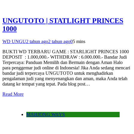
UNGUTOTO | STATLIGHT PRINCES
1000
WD UNGU
2 tahun ago
2 tahun ago
0
5 mins
BUKTI WD TERBARU GAME : STARLIGHT PRINCES 1000
DEPOSIT : 1.000,000.- WITHDRAW : 6.000.000.- Bandar Judi
Terpercaya: Panduan Memilih dan Bermain dengan Aman Halo
para penggemar judi online di Indonesia! Jika Anda sedang mencari
bandar judi terpercaya UNGUTOTO untuk menghadirkan
pengalaman judi yang menyenangkan dan aman, maka Anda telah
datang ke tempat yang tepat. Pada blog post…
Read More
MAHJONG WAYS