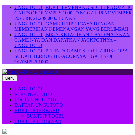
Skip
UNGUTOTO | BUKTI PEMENANG SLOT PRAGMATIC
to
GATES OF OLYMPUS 1000 TANGGAL 18 NOVEMBER
content
2025 RP. 21,209,000,. LUNAS
UNGUTOTO | GAME TERPERCAYA DENGAN
MEMBERIKAN KEMENANGAN YANG BERLIMPAH
UNGUTOTO | BIKIN KETAGIHAN !! AYO MAINKAN
GAME NYA DAN DAPATKAN JACKPOTNYA –
UNGUTOTO
UNGUTOTO | PECINTA GAME SLOT HARUS COBA
SUDAH TERBUKTI GACORNYA – GATES OF
OLYMPUS 1000
Menu
Bukti WD Situs Ungutoto
Agen Situs Terpercaya #1
UNGUTOTO
RTP UNGUTOTO
LOGIN UNGUTOTO
DAFTAR UNGUTOTO
BUKTI JP TERBARU
BUKTI JP TOGEL
BUKTI JP TERBESAR