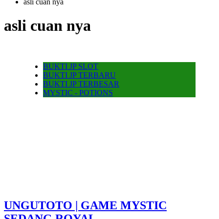
asli cuan nya
asli cuan nya
BUKTI JP SLOT
BUKTI JP TERBARU
BUKTI JP TERBESAR
MYSTIC - POTIONS
UNGUTOTO | GAME MYSTIC
SEDANG ROYAL