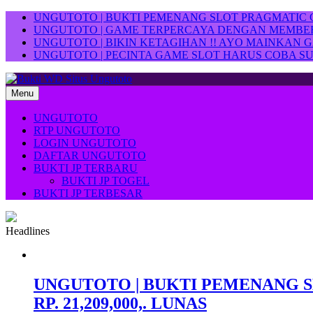
Skip
UNGUTOTO | BUKTI PEMENANG SLOT PRAGMATIC GAT
to
UNGUTOTO | GAME TERPERCAYA DENGAN MEMBE
content
UNGUTOTO | BIKIN KETAGIHAN !! AYO MAINKAN
UNGUTOTO | PECINTA GAME SLOT HARUS COBA SU
Menu
Bukti WD Situs Ungutoto
Agen Situs Terpercaya #1
UNGUTOTO
RTP UNGUTOTO
LOGIN UNGUTOTO
DAFTAR UNGUTOTO
BUKTI JP TERBARU
BUKTI JP TOGEL
BUKTI JP TERBESAR
Headlines
UNGUTOTO | BUKTI PEMENANG S
RP. 21,209,000,. LUNAS