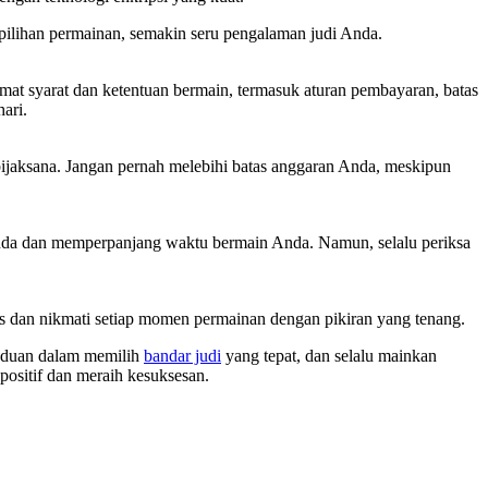
pilihan permainan, semakin seru pengalaman judi Anda.
mat syarat dan ketentuan bermain, termasuk aturan pembayaran, batas
ari.
bijaksana. Jangan pernah melebihi batas anggaran Anda, meskipun
nda dan memperpanjang waktu bermain Anda. Namun, selalu periksa
kus dan nikmati setiap momen permainan dengan pikiran yang tenang.
anduan dalam memilih
bandar judi
yang tepat, dan selalu mainkan
ositif dan meraih kesuksesan.