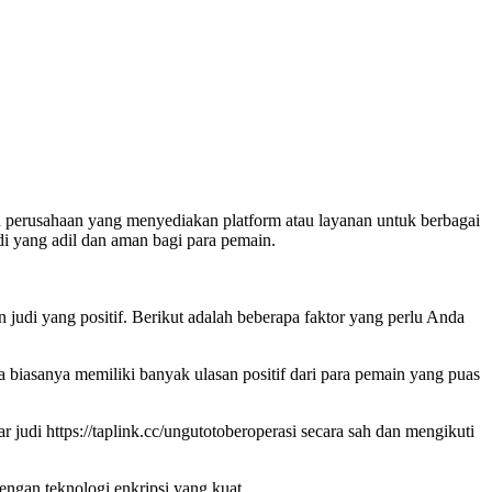
au perusahaan yang menyediakan platform atau layanan untuk berbagai
udi yang adil dan aman bagi para pemain.
udi yang positif. Berikut adalah beberapa faktor yang perlu Anda
a biasanya memiliki banyak ulasan positif dari para pemain yang puas
r judi https://taplink.cc/ungutotoberoperasi secara sah dan mengikuti
engan teknologi enkripsi yang kuat.