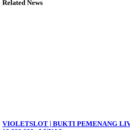
Related News
VIOLETSLOT | BUKTI PEMENANG LI