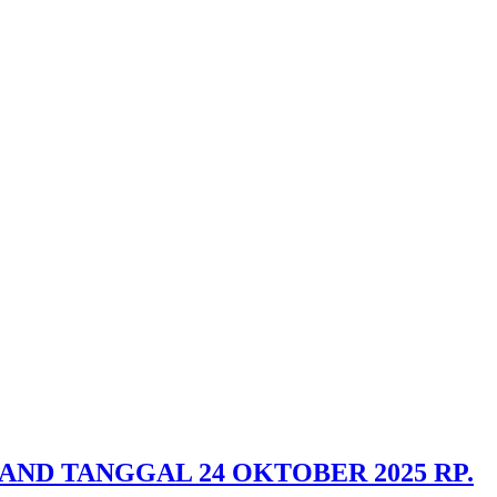
ND TANGGAL 24 OKTOBER 2025 RP.