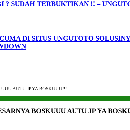
GI ? SUDAH TERBUKTIKAN !! – UNG
CUMA DI SITUS UNGUTOTO SOLUSINY
OWDOWN
UUU AUTU JP YA BOSKUUU!!!
SARNYA BOSKUUU AUTU JP YA BOSKU