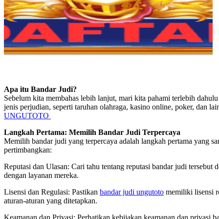
Apa itu Bandar Judi?
Sebelum kita membahas lebih lanjut, mari kita pahami terlebih dahu
jenis perjudian, seperti taruhan olahraga, kasino online, poker, dan 
UNGUTOTO
Langkah Pertama: Memilih Bandar Judi Terpercaya
Memilih bandar judi yang terpercaya adalah langkah pertama yang sa
pertimbangkan:
Reputasi dan Ulasan: Cari tahu tentang reputasi bandar judi tersebu
dengan layanan mereka.
Lisensi dan Regulasi: Pastikan
bandar judi ungutoto
memiliki lisensi 
aturan-aturan yang ditetapkan.
Keamanan dan Privasi: Perhatikan kebijakan keamanan dan privasi ban